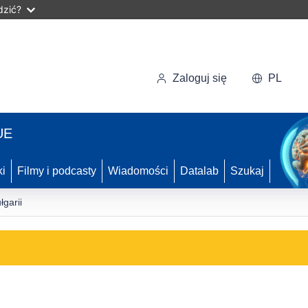
dzić?
Zaloguj się
PL
UE
ki
Filmy i podcasty
Wiadomości
Datalab
Szukaj
łgarii