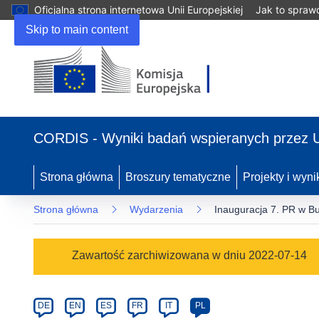
Oficjalna strona internetowa Unii Europejskiej
Jak to spraw
Skip to main content
(odnośnik
otworzy
CORDIS - Wyniki badań wspieranych przez 
się
w
nowym
Strona główna
Broszury tematyczne
Projekty i wyni
oknie)
Strona główna
Wydarzenia
Inauguracja 7. PR w Bu
Event
Zawartość zarchiwizowana w dniu 2022-07-14
category
Article
DE
EN
ES
FR
IT
PL