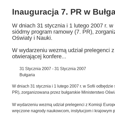
available
in
Inauguracja 7. PR w Bułga
the
following
W dniach 31 stycznia i 1 lutego 2007 r. w
languages:
siódmy program ramowy (7. PR), zorgani
Oświaty i Nauki.
W wydarzeniu wezmą udział prelegenci z K
otwierającej konfere...
31 Stycznia 2007 - 31 Stycznia 2007
Bułgaria
W dniach 31 stycznia i 1 lutego 2007 r. w Sofii odbędzi
PR), zorganizowana przez bułgarskie Ministerstwo Oświa
W wydarzeniu wezmą udział prelegenci z Komisji Europej
wręczone nagrody naukowcom, instytucjom i krajowym p