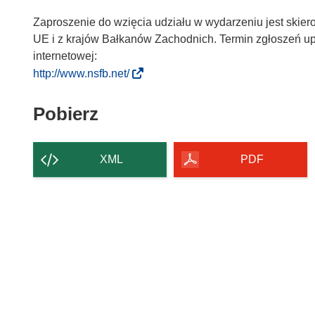
Zaproszenie do wzięcia udziału w wydarzeniu jest skie
UE i z krajów Bałkanów Zachodnich. Termin zgłoszeń upł
internetowej:
(
http://www.nsfb.net/
o
d
Pobierz
Pobierz
n
zawartość
o
strony
ś
XML
PDF
n
i
k
o
t
w
o
r
z