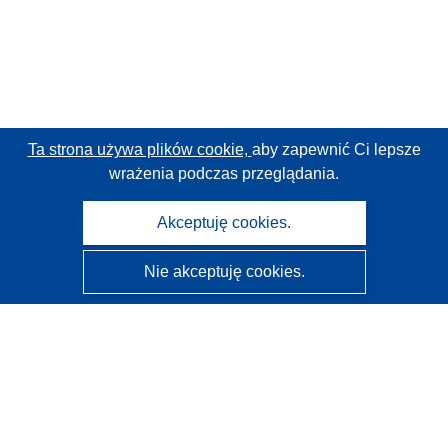
Ta strona używa plików cookie,
aby zapewnić Ci lepsze
wrażenia podczas przeglądania.
Akceptuję cookies.
Nie akceptuję cookies.
CORDIS - Wyniki badań wspieranych przez UE
Administratorem tej strony internetowej jest
Urząd
Publikacji Unii Europejskiej
Dostępność