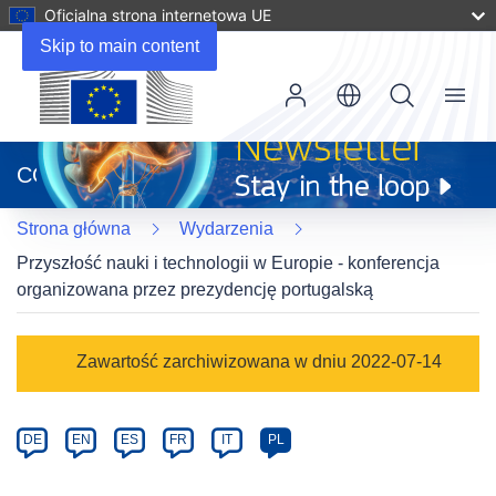
Oficjalna strona internetowa UE
Skip to main content
Menu
(odnośnik
otworzy
CORDIS
się
w
Strona główna
Wydarzenia
nowym
oknie)
Przyszłość nauki i technologii w Europie - konferencja
organizowana przez prezydencję portugalską
Event
Zawartość zarchiwizowana w dniu 2022-07-14
category
Article
DE
EN
ES
FR
IT
PL
available
in