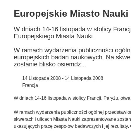
available
in
Europejskie Miasto Nauki 
the
following
W dniach 14-16 listopada w stolicy Franc
languages:
Europejskiego Miasta Nauki.
W ramach wydarzenia publiczności ogólne
europejskich badań naukowych. Na skwer
zostanie blisko osiemdz...
14 Listopada 2008 - 14 Listopada 2008
Francja
W dniach 14-16 listopada w stolicy Francji, Paryżu, otw
W ramach wydarzenia publiczności ogólnej przedstawio
skwerach i ulicach Miasta Nauki zaprezentowane zostan
ukazujących pracę zespołów badawczych i jej rezultaty. 