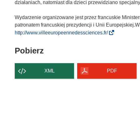
działaniach, natomiast dla dzieci przewidziano specjal
Wydarzenie organizowane jest przez francuskie Minist
patronatem francuskiej prezydencji i Unii Europejskiej.
(
http://www.villeeuropeennedessciences.fr/
o
d
Pobierz
Pobierz
n
zawartość
o
strony
ś
XML
PDF
n
i
k
o
t
w
o
r
z