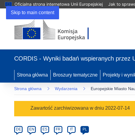
Oficjalna strona internetowa Unii Europejskiej
Jak to spraw
Skip to main content
(odnośnik
otworzy
CORDIS - Wyniki badań wspieranych przez 
się
w
nowym
Strona główna
Broszury tematyczne
Projekty i wyni
oknie)
Strona główna
Wydarzenia
Europejskie Miasto Nau
Event
Zawartość zarchiwizowana w dniu 2022-07-14
category
Article
DE
EN
ES
FR
IT
PL