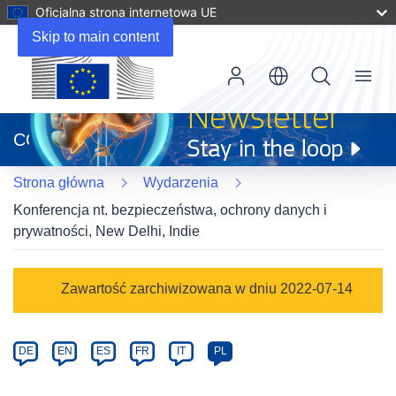
Oficjalna strona internetowa UE
Skip to main content
Menu
(odnośnik
otworzy
CORDIS
się
w
Strona główna
Wydarzenia
nowym
oknie)
Konferencja nt. bezpieczeństwa, ochrony danych i
prywatności, New Delhi, Indie
Event
Zawartość zarchiwizowana w dniu 2022-07-14
category
Article
DE
EN
ES
FR
IT
PL
available
in