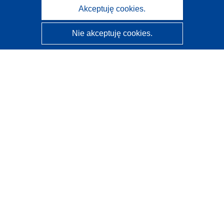
Akceptuję cookies.
Nie akceptuję cookies.
CORDIS - Wyniki badań wspieranych przez UE
Administratorem tej strony internetowej jest
Urząd
Publikacji Unii Europejskiej
Dostępność
Częściowo zautomatyzowana klasyfikacja projektów -
Informacja na temat wyjaśnialności
Kontakt
Skontaktuj się z naszym punktem Help Desk
Często zadawane pytania
(i odpowiedzi)