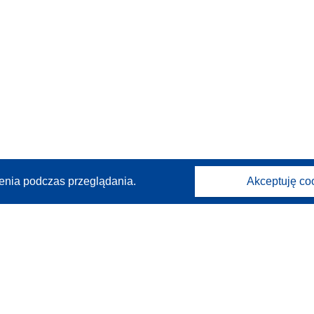
enia podczas przeglądania.
Akceptuję co
Kontakt
Skontaktuj się z naszym punktem Help Desk