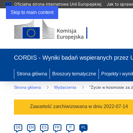
Oficjalna strona internetowa Unii Europejskiej
Jak to spraw
Skip to main content
(odnośnik
otworzy
CORDIS - Wyniki badań wspieranych przez 
się
w
nowym
Strona główna
Broszury tematyczne
Projekty i wyni
oknie)
Strona główna
Wydarzenia
"Życie w kosmosie za ż
Event
Zawartość zarchiwizowana w dniu 2022-07-14
category
Article
DE
EN
ES
FR
IT
PL