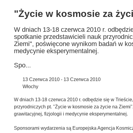
available
in
"Życie w kosmosie za życi
the
following
W dniach 13-18 czerwca 2010 r. odbędzie
languages:
spotkanie przedstawicieli nauk przyrodni
Ziemi", poświęcone wynikom badań w kosmos
medycynie eksperymentalnej.
Spo...
13 Czerwca 2010 - 13 Czerwca 2010
Włochy
W dniach 13-18 czerwca 2010 r. odbędzie się w Trieście
przyrodniczych pt. "Życie w kosmosie za życie na Ziem
grawitacyjnej, fizjologii i medycynie eksperymentalnej.
Sponsorami wydarzenia są Europejska Agencja Kosmicz