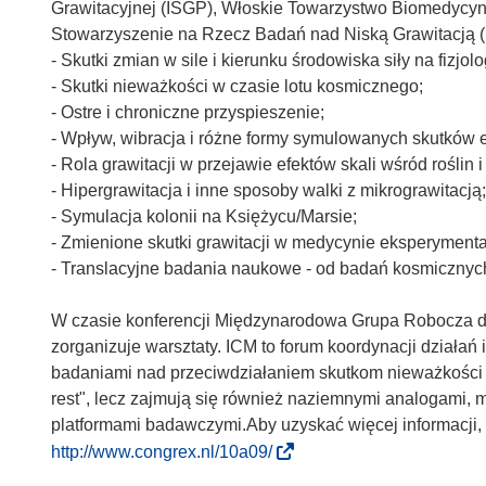
Grawitacyjnej (ISGP), Włoskie Towarzystwo Biomedycyny
Stowarzyszenie na Rzecz Badań nad Niską Grawitacją 
- Skutki zmian w sile i kierunku środowiska siły na fizjol
- Skutki nieważkości w czasie lotu kosmicznego;
- Ostre i chroniczne przyspieszenie;
- Wpływ, wibracja i różne formy symulowanych skutków e
- Rola grawitacji w przejawie efektów skali wśród roślin i
- Hipergrawitacja i inne sposoby walki z mikrograwitacją;
- Symulacja kolonii na Księżycu/Marsie;
- Zmienione skutki grawitacji w medycynie eksperymenta
- Translacyjne badania naukowe - od badań kosmicznych
W czasie konferencji Międzynarodowa Grupa Robocza d
zorganizuje warsztaty. ICM to forum koordynacji działa
badaniami nad przeciwdziałaniem skutkom nieważkości na
rest", lecz zajmują się również naziemnymi analogami,
platformami badawczymi.Aby uzyskać więcej informacji, 
(
http://www.congrex.nl/10a09/
o