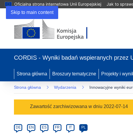
Oficjalna strona internetowa Unii Europejskiej
Jak to spraw
Skip to main content
(odnośnik
otworzy
CORDIS - Wyniki badań wspieranych przez 
się
w
nowym
Strona główna
Broszury tematyczne
Projekty i wyni
oknie)
Strona główna
Wydarzenia
Innowacyjne wyniki eu
Event
Zawartość zarchiwizowana w dniu 2022-07-14
category
Article
DE
EN
ES
FR
IT
PL