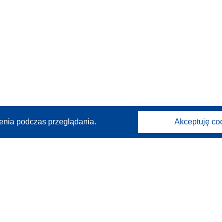
enia podczas przeglądania.
Akceptuję co
Kontakt
Skontaktuj się z naszym punktem Help Desk
Często zadawane pytania
(i odpowiedzi)