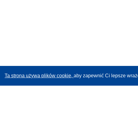
Ta strona używa plików cookie,
aby zapewnić Ci lepsze wraż
CORDIS - Wyniki badań wspieranych przez UE
Administratorem tej strony internetowej jest
Urząd
Publikacji Unii Europejskiej