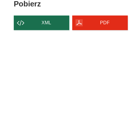
Pobierz
Pobierz
zawartość
strony
XML
PDF