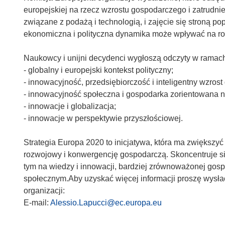
europejskiej na rzecz wzrostu gospodarczego i zatrudnie
związane z podażą i technologią, i zajęcie się stroną p
ekonomiczna i polityczna dynamika może wpływać na roz
Naukowcy i unijni decydenci wygłoszą odczyty w ramach 
- globalny i europejski kontekst polityczny;
- innowacyjność, przedsiębiorczość i inteligentny wzros
- innowacyjność społeczna i gospodarka zorientowana n
- innowacje i globalizacja;
- innowacje w perspektywie przyszłościowej.
Strategia Europa 2020 to inicjatywa, która ma zwiększy
rozwojowy i konwergencję gospodarczą. Skoncentruje si
tym na wiedzy i innowacji, bardziej zrównoważonej gos
społecznym.Aby uzyskać więcej informacji proszę wysła
organizacji:
E-mail:
Alessio.Lapucci@ec.europa.eu