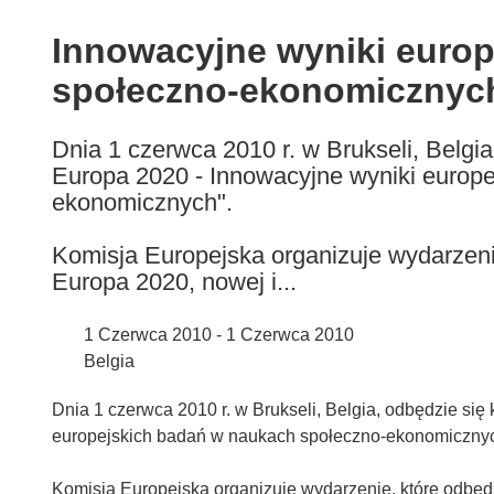
available
in
Innowacyjne wyniki euro
the
społeczno-ekonomicznych,
following
languages:
Dnia 1 czerwca 2010 r. w Brukseli, Belgia
Europa 2020 - Innowacyjne wyniki europ
ekonomicznych".
Komisja Europejska organizuje wydarzenie
Europa 2020, nowej i...
1 Czerwca 2010 - 1 Czerwca 2010
Belgia
Dnia 1 czerwca 2010 r. w Brukseli, Belgia, odbędzie się 
europejskich badań w naukach społeczno-ekonomicznyc
Komisja Europejska organizuje wydarzenie, które odbędzi