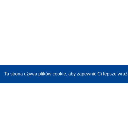
Ta strona używa plików cookie,
aby zapewnić Ci lepsze wraż
CORDIS - Wyniki badań wspieranych przez UE
Administratorem tej strony internetowej jest
Urząd