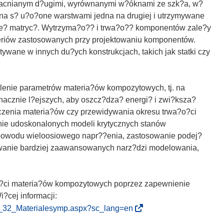
macnianym d?ugimi, wyrównanymi w?óknami ze szk?a, w?
kna s? u?o?one warstwami jedna na drugiej i utrzymywane
e? matryc?. Wytrzyma?o?? i trwa?o?? komponentów zale?y
teriów zastosowanych przy projektowaniu komponentów.
wane w innych du?ych konstrukcjach, takich jak statki czy
lenie parametrów materia?ów kompozytowych, tj. na
acznie l?ejszych, aby oszcz?dza? energi? i zwi?ksza?
zczenia materia?ów czy przewidywania okresu trwa?o?ci
nie udoskonalonych modeli krytycznych stanów
 powodu wieloosiowego napr??enia, zastosowanie podej?
sowanie bardziej zaawansowanych narz?dzi modelowania,
o?ci materia?ów kompozytowych poprzez zapewnienie
?cej informacji:
(
8_32_Materialesymp.aspx?sc_lang=en
o