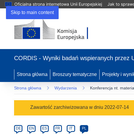
Oficjalna strona internetowa Unii Europejskiej
Jak to spraw
Skip to main content
(odnośnik
otworzy
CORDIS - Wyniki badań wspieranych przez 
się
w
nowym
Strona główna
Broszury tematyczne
Projekty i wyni
oknie)
Strona główna
Wydarzenia
Konferencja nt. materi
Event
Zawartość zarchiwizowana w dniu 2022-07-14
category
Article
DE
EN
ES
FR
IT
PL