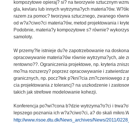
kompozytowe opieraj? si? na tworzywie sztucznym wz
gla, kevlaru lub innych wytrzyma?ych materia?ów. W?ó
razem za pomoc? tworzywa sztucznego, zwanego równi
od w?a?ciwo?ci materia?ów, metod projektowania i kry
Podobnie, materia?y kompozytowe s? równie? wykorzysty
samoloty.
W przemy?le istnieje du?e zapotrzebowanie na doskona
opracowywanie materia?ów równie wytrzyma?ych, ale zn
rentowno??. Ograniczenia projektowe, np. kryteria znis
mo?na rozszerzy? poprzez opracowywanie i zatwierdza
granicznych, np. pocz?tek p?kni?cia zm?czeniowego z
cia projektowania z tolerancj? na uszkodzenie i zasto
takich jak strefowe modelowanie kohezji.
Konferencja po?wi?cona b?dzie wytrzyma?o?ci i trwa?
lepszego poznania ich w?a?ciwo?ci, a? do skali mikro.Wi
http://www.risoe.dtu.dk/News_archives/News/2011/022