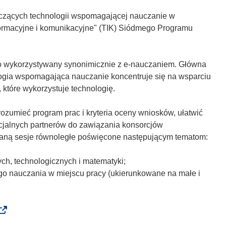
yczących technologii wspomagającej nauczanie w
formacyjne i komunikacyjne" (TIK) Siódmego Programu
to wykorzystywany synonimicznie z e-nauczaniem. Główna
logia wspomagająca nauczanie koncentruje się na wsparciu
które wykorzystuje technologię.
rozumieć program prac i kryteria oceny wniosków, ułatwić
jalnych partnerów do zawiązania konsorcjów
taną sesje równoległe poświęcone następującym tematom:
ych, technologicznych i matematyki;
go nauczania w miejscu pracy (ukierunkowane na małe i
o