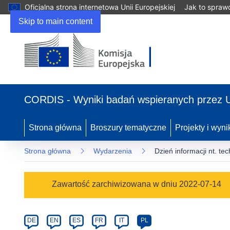
Oficjalna strona internetowa Unii Europejskiej
Jak to spraw
Skip to main content
(odnośnik
otworzy
CORDIS - Wyniki badań wspieranych przez 
się
w
nowym
Strona główna
Broszury tematyczne
Projekty i wyni
oknie)
Strona główna
Wydarzenia
Dzień informacji nt. t
Event
Zawartość zarchiwizowana w dniu 2022-07-14
category
Article
DE
EN
ES
FR
IT
PL