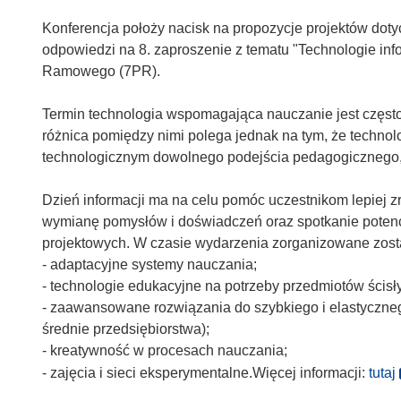
Konferencja położy nacisk na propozycje projektów dot
odpowiedzi na 8. zaproszenie z tematu "Technologie in
Ramowego (7PR).
Termin technologia wspomagająca nauczanie jest częs
różnica pomiędzy nimi polega jednak na tym, że techno
technologicznym dowolnego podejścia pedagogicznego, 
Dzień informacji ma na celu pomóc uczestnikom lepiej z
wymianę pomysłów i doświadczeń oraz spotkanie potenc
projektowych. W czasie wydarzenia zorganizowane zos
- adaptacyjne systemy nauczania;
- technologie edukacyjne na potrzeby przedmiotów ścisł
- zaawansowane rozwiązania do szybkiego i elastyczne
średnie przedsiębiorstwa);
- kreatywność w procesach nauczania;
(
- zajęcia i sieci eksperymentalne.Więcej informacji:
tutaj