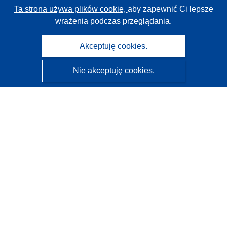
Ta strona używa plików cookie,
aby zapewnić Ci lepsze
wrażenia podczas przeglądania.
Akceptuję cookies.
Nie akceptuję cookies.
CORDIS - Wyniki badań wspieranych przez UE
Administratorem tej strony internetowej jest
Urząd
Publikacji Unii Europejskiej
Dostępność
Częściowo zautomatyzowana klasyfikacja projektów -
Informacja na temat wyjaśnialności
Kontakt