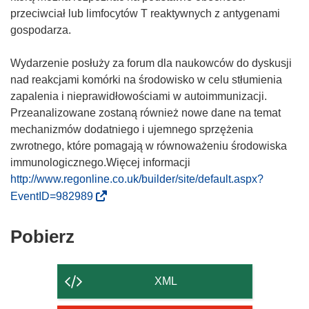
przeciwciał lub limfocytów T reaktywnych z antygenami
gospodarza.
Wydarzenie posłuży za forum dla naukowców do dyskusji
nad reakcjami komórki na środowisko w celu stłumienia
zapalenia i nieprawidłowościami w autoimmunizacji.
Przeanalizowane zostaną również nowe dane na temat
mechanizmów dodatniego i ujemnego sprzężenia
zwrotnego, które pomagają w równoważeniu środowiska
immunologicznego.Więcej informacji
http://www.regonline.co.uk/builder/site/default.aspx?
(
EventID=982989
o
d
Pobierz
Pobierz
n
zawartość
o
strony
ś
XML
n