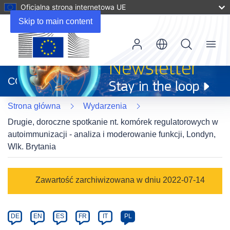
Oficjalna strona internetowa UE
Skip to main content
Menu
(odnośnik
otworzy
CORDIS
się
w
Strona główna
Wydarzenia
nowym
oknie)
Drugie, doroczne spotkanie nt. komórek regulatorowych w
autoimmunizacji - analiza i moderowanie funkcji, Londyn,
Wlk. Brytania
Event
Zawartość zarchiwizowana w dniu 2022-07-14
category
Article
DE
EN
ES
FR
IT
PL
available