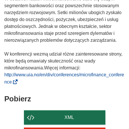
segmentem bankowości oraz powszechnie stosowanym
narzędziem rozwojowym. Setki milionów ubogich zyskało
dostęp do oszczędności, pożyczek, ubezpieczeń i usług
płatnościowych. Jednak w obecnym kształcie, sektor
mikrofinansowania staje przed szeregiem dylematów i
nierozwiązanych problemów dotyczących zarządzania.
W konferencji wezmą udział różne zainteresowane strony,
które będą omawiały skuteczność oraz wady
mikrofinansowania.Więcej informacji:
http://www.uia.no/en/div/conferences/microfinance_confere
(
nce
o
d
Pobierz
Pobierz
n
zawartość
o
strony
ś
XML
n