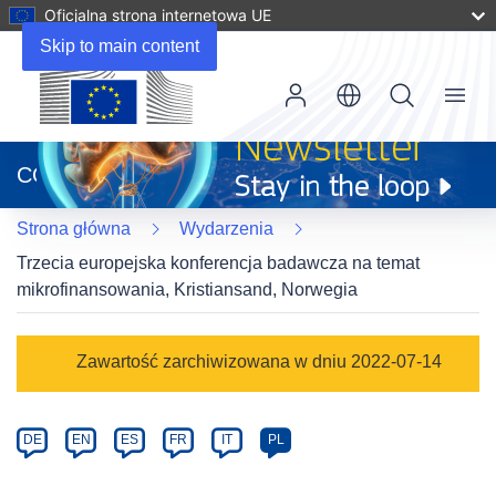
Oficjalna strona internetowa UE
Skip to main content
Menu
(odnośnik
otworzy
CORDIS
się
w
Strona główna
Wydarzenia
nowym
oknie)
Trzecia europejska konferencja badawcza na temat
mikrofinansowania, Kristiansand, Norwegia
Event
Zawartość zarchiwizowana w dniu 2022-07-14
category
Article
DE
EN
ES
FR
IT
PL
available
in