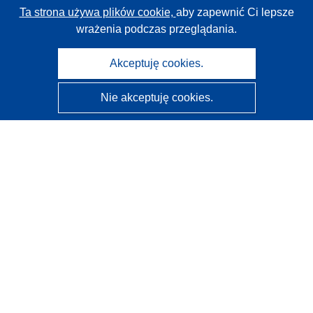
Ta strona używa plików cookie,
aby zapewnić Ci lepsze
wrażenia podczas przeglądania.
Akceptuję cookies.
Nie akceptuję cookies.
CORDIS - Wyniki badań wspieranych przez UE
Administratorem tej strony internetowej jest
Urząd
Publikacji Unii Europejskiej
Dostępność
Częściowo zautomatyzowana klasyfikacja projektów -
Informacja na temat wyjaśnialności
Kontakt