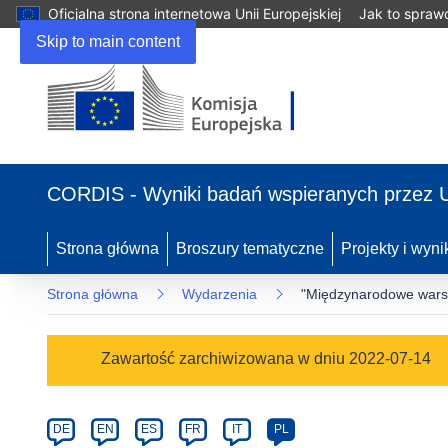
Oficjalna strona internetowa Unii Europejskiej
Jak to spraw
Skip to main content
(odnośnik
otworzy
CORDIS - Wyniki badań wspieranych przez 
się
w
nowym
Strona główna
Broszury tematyczne
Projekty i wyni
oknie)
Strona główna
Wydarzenia
"Międzynarodowe warszt
Event
Zawartość zarchiwizowana w dniu 2022-07-14
category
Article
DE
EN
ES
FR
IT
PL