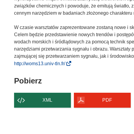
związków chemicznych i powoduje, że emitują światło, za
cennym narzędziem w badaniach złożonego charakteru r
W czasie warsztatów zaprezentowane zostaną nowe i sk
Celem będzie przedstawienie nowych trendów i postępó
wodach morskich i śródlądowych za pomocą technik s
narzędziami przetwarzania sygnału i obrazu. Warsztaty 
zajmującej się przetwarzaniem sygnału, jak i środowisko
(
http://woms13.univ-tln.fr/
o
d
Pobierz
Pobierz
n
zawartość
o
strony
ś
XML
PDF
n
i
k
o