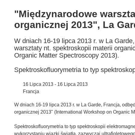
available
in
"Międzynarodowe warsztaty
the
organicznej 2013", La Gar
following
languages:
W dniach 16-19 lipca 2013 r. w La Garde
warsztaty nt. spektroskopii materii organ
Organic Matter Spectroscopy 2013).
Spektroskofluorymetria to typ spektroskop
16 Lipca 2013 - 16 Lipca 2013
Francja
W dniach 16-19 lipca 2013 r. w La Garde, Francja, odbęd
organicznej 2013" (International Workshop on Organic M
Spektroskofluorymetria to typ spektroskopii elektromagne
wykorzystaniu wiązki światła, zazwyczaj ultrafioletoweg