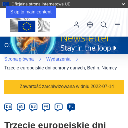
Oficjalna strona internetowa UE
Skip to main content
Menu
(odnośnik
otworzy
CORDIS
się
w
Strona główna
Wydarzenia
nowym
oknie)
Trzecie europejskie dni ochrony danych, Berlin, Niemcy
Event
Zawartość zarchiwizowana w dniu 2022-07-14
category
Article
DE
EN
ES
FR
IT
PL
available
in
Trzecie europejskie dni
the