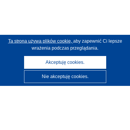
Ta strona używa plików cookie,
aby zapewnić Ci lepsze
wrażenia podczas przeglądania.
Akceptuję cookies.
Nie akceptuję cookies.
CORDIS - Wyniki badań wspieranych przez UE
Administratorem tej strony internetowej jest
Urząd
Publikacji Unii Europejskiej
Dostępność