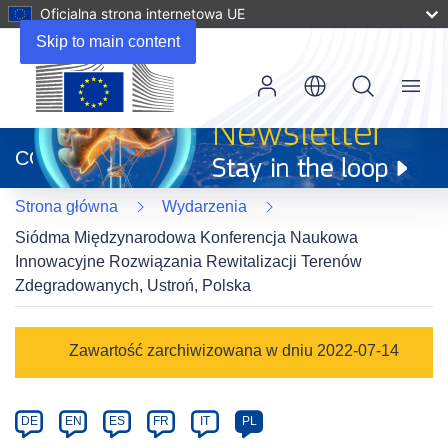
Oficjalna strona internetowa UE
Skip to main content
Menu
(odnośnik
otworzy
CORDIS
się
w
Strona główna
Wydarzenia
nowym
oknie)
Siódma Międzynarodowa Konferencja Naukowa
Innowacyjne Rozwiązania Rewitalizacji Terenów
Zdegradowanych, Ustroń, Polska
Event
Zawartość zarchiwizowana w dniu 2022-07-14
category
Article
DE
EN
ES
FR
IT
PL
available