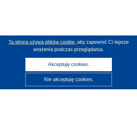
Ta strona używa plików cookie,
aby zapewnić Ci lepsze
wrażenia podczas przeglądania.
Akceptuję cookies.
Nie akceptuję cookies.
CORDIS - Wyniki badań wspieranych przez UE
Administratorem tej strony internetowej jest
Urząd
Publikacji Unii Europejskiej
Dostępność