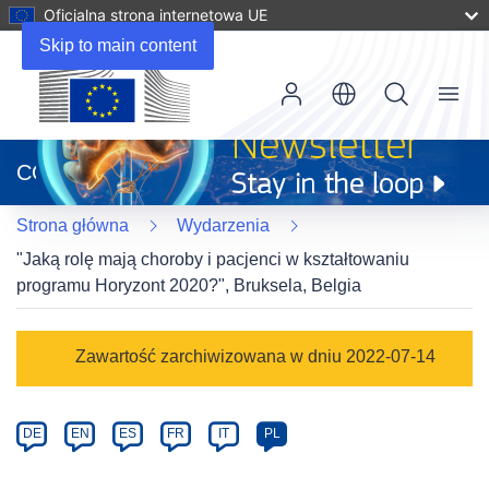
Oficjalna strona internetowa UE
Skip to main content
Menu
(odnośnik
otworzy
CORDIS
się
w
Strona główna
Wydarzenia
nowym
oknie)
"Jaką rolę mają choroby i pacjenci w kształtowaniu
programu Horyzont 2020?", Bruksela, Belgia
Event
Zawartość zarchiwizowana w dniu 2022-07-14
category
Article
DE
EN
ES
FR
IT
PL
available
in