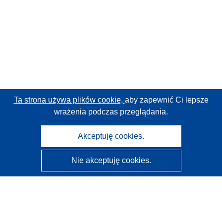
Ta strona używa plików cookie,
aby zapewnić Ci lepsze
wrażenia podczas przeglądania.
Akceptuję cookies.
Nie akceptuję cookies.
CORDIS - Wyniki badań wspieranych przez UE
Administratorem tej strony internetowej jest
Urząd
Publikacji Unii Europejskiej