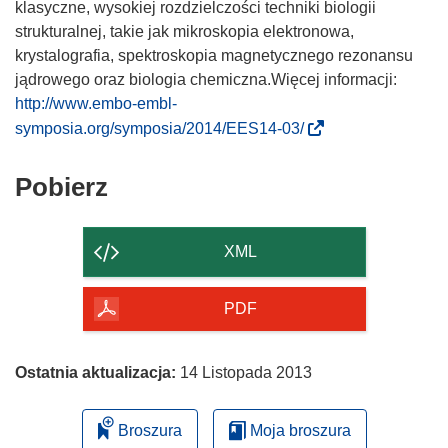
klasyczne, wysokiej rozdzielczości techniki biologii
strukturalnej, takie jak mikroskopia elektronowa,
krystalografia, spektroskopia magnetycznego rezonansu
jądrowego oraz biologia chemiczna.Więcej informacji:
http://www.embo-embl-
(
symposia.org/symposia/2014/EES14-03/
o
d
Pobierz
Pobierz
n
zawartość
o
strony
ś
XML
n
i
PDF
k
o
t
Ostatnia aktualizacja:
14 Listopada 2013
w
o
Broszura
Moja broszura
r