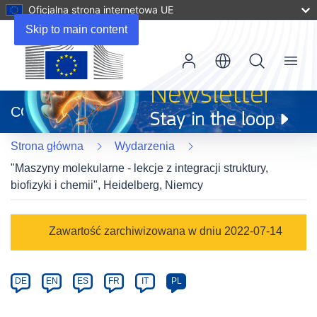
Oficjalna strona internetowa UE
Skip to main content
Menu
(odnośnik
otworzy
CORDIS
się
w
Strona główna
Wydarzenia
nowym
oknie)
"Maszyny molekularne - lekcje z integracji struktury,
biofizyki i chemii", Heidelberg, Niemcy
Event
Zawartość zarchiwizowana w dniu 2022-07-14
category
Article
DE
EN
ES
FR
IT
PL
available
in