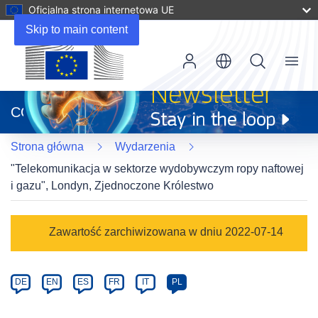
Oficjalna strona internetowa UE
Skip to main content
Menu
(odnośnik
otworzy
CORDIS
się
w
Strona główna
Wydarzenia
nowym
oknie)
"Telekomunikacja w sektorze wydobywczym ropy naftowej
i gazu", Londyn, Zjednoczone Królestwo
Event
Zawartość zarchiwizowana w dniu 2022-07-14
category
Article
DE
EN
ES
FR
IT
PL
available
in