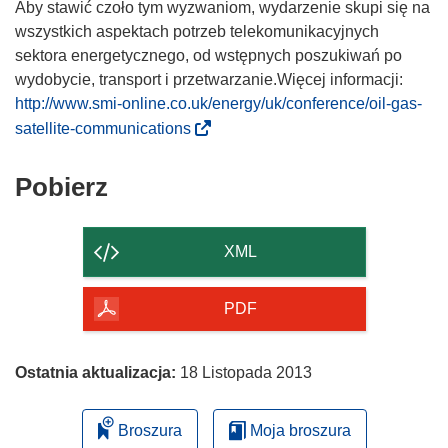
Aby stawić czoło tym wyzwaniom, wydarzenie skupi się na
wszystkich aspektach potrzeb telekomunikacyjnych
sektora energetycznego, od wstępnych poszukiwań po
wydobycie, transport i przetwarzanie.Więcej informacji:
http://www.smi-online.co.uk/energy/uk/conference/oil-gas-
(
satellite-communications
o
d
Pobierz
Pobierz
n
zawartość
o
strony
ś
XML
n
i
PDF
k
o
t
Ostatnia aktualizacja:
18 Listopada 2013
w
o
Broszura
Moja broszura
r