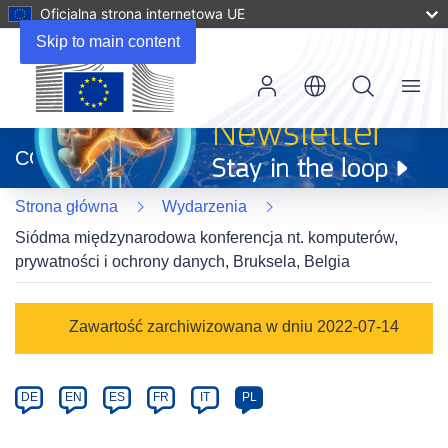
Oficjalna strona internetowa UE
Skip to main content
Menu
(odnośnik
otworzy
CORDIS
się
w
Strona główna
Wydarzenia
nowym
oknie)
Siódma międzynarodowa konferencja nt. komputerów,
prywatności i ochrony danych, Bruksela, Belgia
Event
Zawartość zarchiwizowana w dniu 2022-07-14
category
Article
DE
EN
ES
FR
IT
PL
available
in