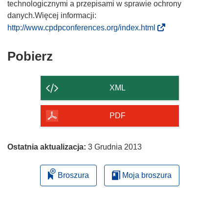
technologicznymi a przepisami w sprawie ochrony
danych.Więcej informacji:
(
http://www.cpdpconferences.org/index.html
o
d
Pobierz
Pobierz
n
zawartość
o
strony
ś
XML
n
i
PDF
k
o
t
Ostatnia aktualizacja:
3 Grudnia 2013
w
o
Broszura
Moja broszura
r
z
y
s