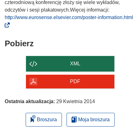
czterodniową konferencję złoży się wiele wykładów,
odczytów i sesji plakatowych.Więcej informacji:
(
http://www.eurosense.elsevier.com/poster-information.html
o
d
n
Pobierz
Pobierz
o
zawartość
ś
strony
n
XML
i
k
PDF
o
t
w
Ostatnia aktualizacja:
29 Kwietnia 2014
o
r
Broszura
Moja broszura
z
y
s