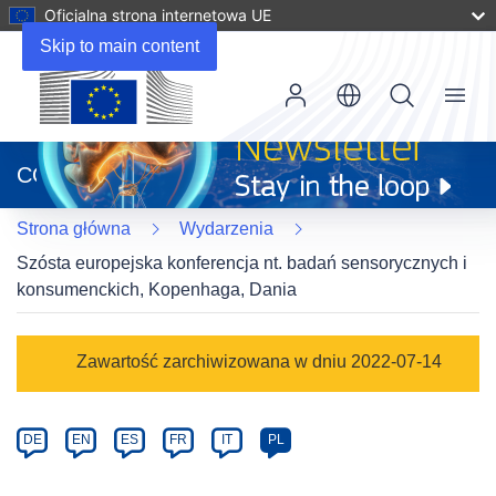
Oficjalna strona internetowa UE
Skip to main content
Menu
(odnośnik
otworzy
CORDIS
się
w
Strona główna
Wydarzenia
nowym
oknie)
Szósta europejska konferencja nt. badań sensorycznych i
konsumenckich, Kopenhaga, Dania
Event
Zawartość zarchiwizowana w dniu 2022-07-14
category
Article
DE
EN
ES
FR
IT
PL
available
in