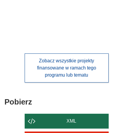
languages:
Zobacz wszystkie projekty
finansowane w ramach tego
programu lub tematu
Pobierz
Pobierz
zawartość
strony
XML