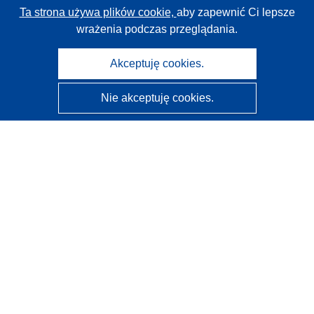
Ta strona używa plików cookie,
aby zapewnić Ci lepsze
wrażenia podczas przeglądania.
Akceptuję cookies.
Nie akceptuję cookies.
CORDIS - Wyniki badań wspieranych przez UE
Administratorem tej strony internetowej jest
Urząd
Publikacji Unii Europejskiej
Dostępność
Częściowo zautomatyzowana klasyfikacja projektów -
Informacja na temat wyjaśnialności
Kontakt