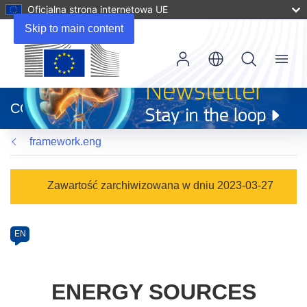
Oficjalna strona internetowa UE
Skip to main content
Menu
(odnośnik
otworzy
CORDIS
się
w
framework.eng
nowym
oknie)
Programme
Zawartość zarchiwizowana w dniu 2023-03-27
Category
Article
EN
available
in
the
ENERGY SOURCES
following