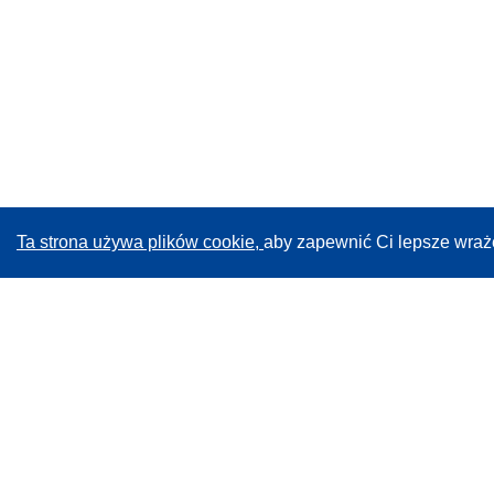
Ta strona używa plików cookie,
aby zapewnić Ci lepsze wraż
CORDIS - Wyniki badań wspieranych przez UE
Administratorem tej strony internetowej jest
Urząd
Publikacji Unii Europejskiej