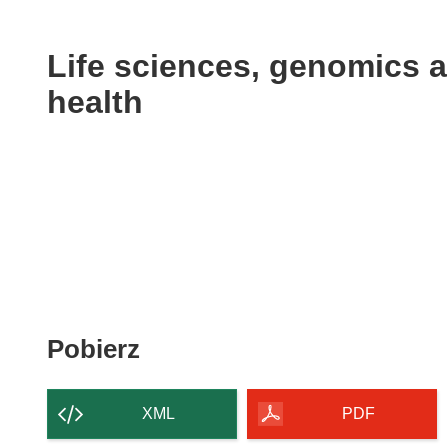
available
in
the
Life sciences, genomics 
following
health
languages:
Pobierz
Pobierz
zawartość
strony
XML
PDF