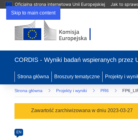
Oficjalna strona internetowa Unii Europejskiej
Jak to spraw
Skip to main content
(odnośnik
otworzy
CORDIS - Wyniki badań wspieranych przez 
się
w
nowym
Strona główna
Broszury tematyczne
Projekty i wyni
oknie)
Strona główna
Projekty i wyniki
PR6
FP6_LI
Programme
Zawartość zarchiwizowana w dniu 2023-03-27
Category
Article
EN