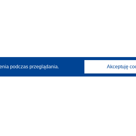
enia podczas przeglądania.
Akceptuję co
Kontakt
Skontaktuj się z naszym punktem Help Desk
Często zadawane pytania
(i odpowiedzi)