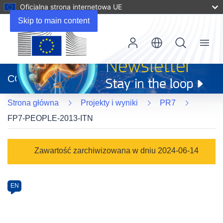
Oficjalna strona internetowa UE
Skip to main content
Menu
(odnośnik
otworzy
CORDIS
się
w
Strona główna
Projekty i wyniki
PR7
nowym
oknie)
FP7-PEOPLE-2013-ITN
Programme
Zawartość zarchiwizowana w dniu 2024-06-14
Category
Article
EN
available
in
the