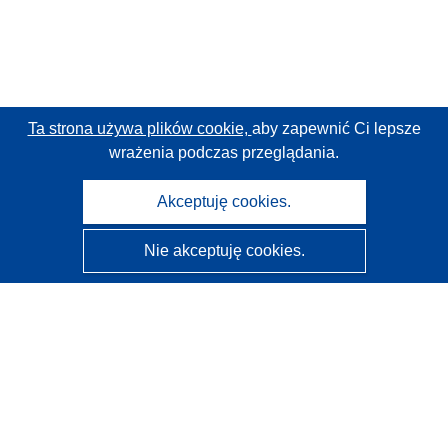
Ta strona używa plików cookie,
aby zapewnić Ci lepsze
wrażenia podczas przeglądania.
Akceptuję cookies.
Nie akceptuję cookies.
CORDIS - Wyniki badań wspieranych przez UE
Administratorem tej strony internetowej jest
Urząd
Publikacji Unii Europejskiej
Dostępność