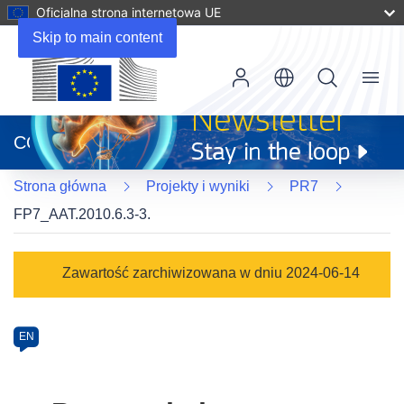
Oficjalna strona internetowa UE
Skip to main content
Menu
(odnośnik
otworzy
CORDIS
się
w
Strona główna
Projekty i wyniki
PR7
nowym
oknie)
FP7_AAT.2010.6.3-3.
Programme
Zawartość zarchiwizowana w dniu 2024-06-14
Category
Article
EN
available
in
the