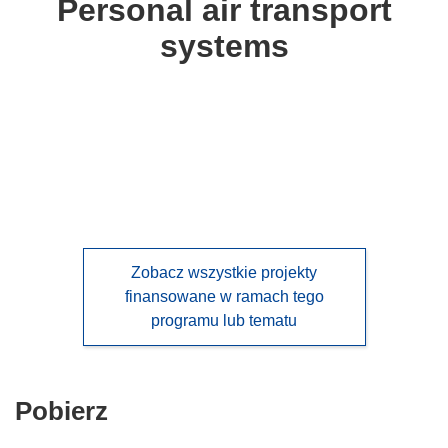
Personal air transport
following
systems
languages:
Zobacz wszystkie projekty
finansowane w ramach tego
programu lub tematu
Pobierz
Pobierz
zawartość