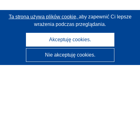
Ta strona używa plików cookie,
aby zapewnić Ci lepsze
wrażenia podczas przeglądania.
Akceptuję cookies.
Nie akceptuję cookies.
CORDIS - Wyniki badań wspieranych przez UE
Administratorem tej strony internetowej jest
Urząd
Publikacji Unii Europejskiej
Dostępność
Częściowo zautomatyzowana klasyfikacja projektów -
Informacja na temat wyjaśnialności