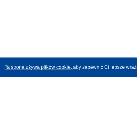
Ta strona używa plików cookie,
aby zapewnić Ci lepsze wraż
CORDIS - Wyniki badań wspieranych przez UE
Administratorem tej strony internetowej jest
Urząd
Publikacji Unii Europejskiej