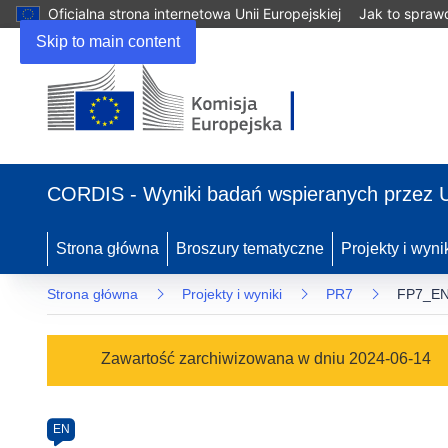
Oficjalna strona internetowa Unii Europejskiej
Jak to spraw
Skip to main content
(odnośnik
otworzy
CORDIS - Wyniki badań wspieranych przez 
się
w
nowym
Strona główna
Broszury tematyczne
Projekty i wyni
oknie)
Strona główna
Projekty i wyniki
PR7
FP7_EN
Programme
Zawartość zarchiwizowana w dniu 2024-06-14
Category
Article
EN