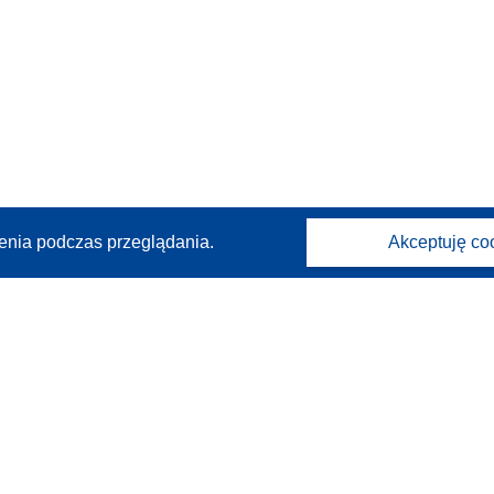
enia podczas przeglądania.
Akceptuję co
Kontakt
Skontaktuj się z naszym punktem Help Desk
Często zadawane pytania
(i odpowiedzi)