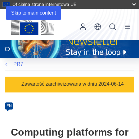
Oficjalna strona internetowa UE
Skip to main content
Menu
(odnośnik
otworzy
CORDIS
się
w
PR7
nowym
oknie)
Programme
Zawartość zarchiwizowana w dniu 2024-06-14
Category
Article
EN
available
in
the
Computing platforms for
following