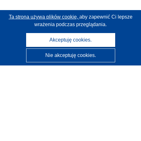
Ta strona używa plików cookie,
aby zapewnić Ci lepsze
wrażenia podczas przeglądania.
Akceptuję cookies.
Nie akceptuję cookies.
CORDIS - Wyniki badań wspieranych przez UE
Administratorem tej strony internetowej jest
Urząd
Publikacji Unii Europejskiej
Dostępność
Częściowo zautomatyzowana klasyfikacja projektów -
Informacja na temat wyjaśnialności