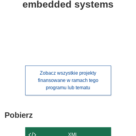
embedded systems
languages:
Zobacz wszystkie projekty
finansowane w ramach tego
programu lub tematu
Pobierz
Pobierz
zawartość
strony
XML