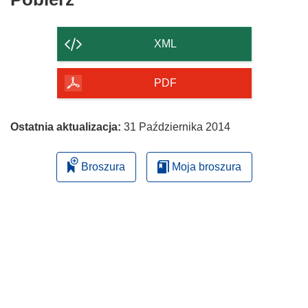
zawartość
strony
XML
PDF
Ostatnia aktualizacja:
31 Października 2014
Broszura
Moja broszura