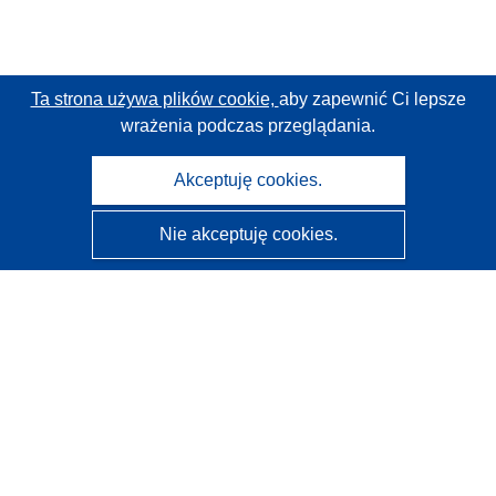
Ta strona używa plików cookie,
aby zapewnić Ci lepsze
wrażenia podczas przeglądania.
Akceptuję cookies.
Nie akceptuję cookies.
CORDIS - Wyniki badań wspieranych przez UE
Administratorem tej strony internetowej jest
Urząd
Publikacji Unii Europejskiej
Dostępność
Częściowo zautomatyzowana klasyfikacja projektów -
Informacja na temat wyjaśnialności