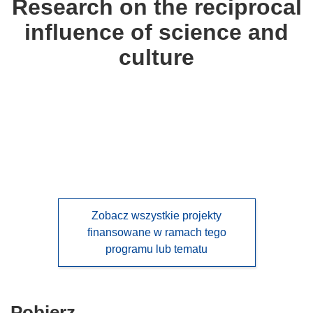
Research on the reciprocal
following
influence of science and
languages:
culture
Zobacz wszystkie projekty
finansowane w ramach tego
programu lub tematu
Pobierz
Pobierz