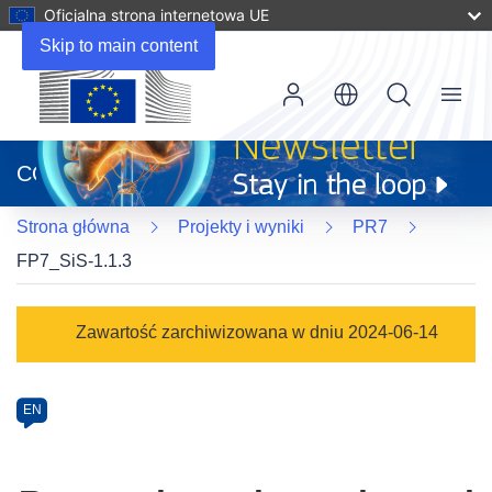
Oficjalna strona internetowa UE
Skip to main content
Menu
(odnośnik
otworzy
CORDIS
się
w
Strona główna
Projekty i wyniki
PR7
nowym
oknie)
FP7_SiS-1.1.3
Programme
Zawartość zarchiwizowana w dniu 2024-06-14
Category
Article
EN
available
in
the