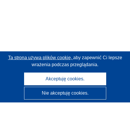
Ta strona używa plików cookie,
aby zapewnić Ci lepsze
wrażenia podczas przeglądania.
Akceptuję cookies.
Nie akceptuję cookies.
CORDIS - Wyniki badań wspieranych przez UE
Administratorem tej strony internetowej jest
Urząd
Publikacji Unii Europejskiej