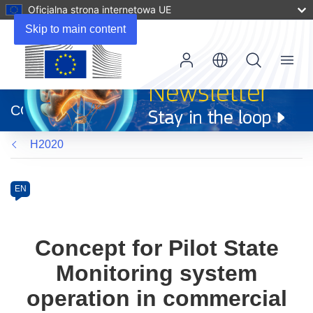
Oficjalna strona internetowa UE
Skip to main content
Menu
(odnośnik
otworzy
CORDIS
się
w
H2020
nowym
oknie)
Programme
Category
Article
EN
available
in
the
Concept for Pilot State
following
Monitoring system
languages:
operation in commercial