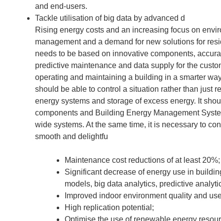
and end-users.
Tackle utilisation of big data by advanced d
Rising energy costs and an increasing focus on envi
management and a demand for new solutions for reside
needs to be based on innovative components, accurat
predictive maintenance and data supply for the cust
operating and maintaining a building in a smarter way, i
should be able to control a situation rather than just
energy systems and storage of excess energy. It shou
components and Building Energy Management Systems t
wide systems. At the same time, it is necessary to con
smooth and delightfu
Maintenance cost reductions of at least 20%;
Significant decrease of energy use in buildi
models, big data analytics, predictive analytics
Improved indoor environment quality and user
High replication potential;
Optimise the use of renewable energy resour