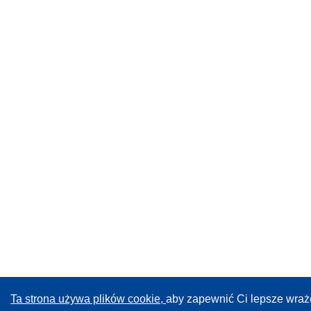
Ta strona używa plików cookie,
aby zapewnić Ci lepsze wraż