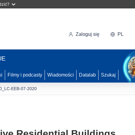
dzić?
Zaloguj się
PL
UE
ki
Filmy i podcasty
Wiadomości
Datalab
Szukaj
0_LC-EEB-07-2020
ive Residential Buildings