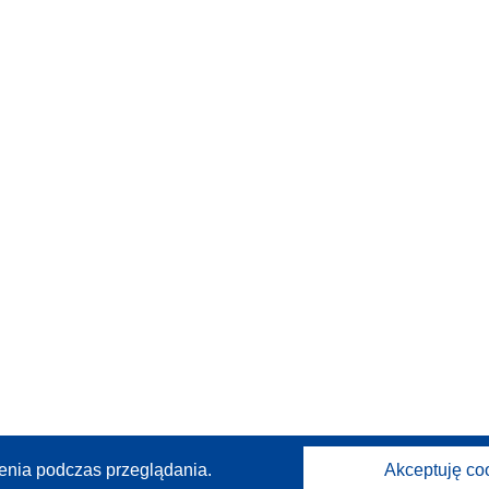
enia podczas przeglądania.
Akceptuję co