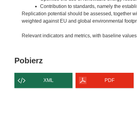
Contribution to standards, namely the establ
Replication potential should be assessed, together wi
weighted against EU and global environmental footpri
Relevant indicators and metrics, with baseline values,
Pobierz
Pobierz
zawartość
strony
XML
PDF