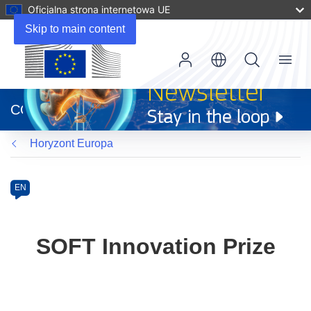
Oficjalna strona internetowa UE
Skip to main content
Menu
(odnośnik
otworzy
CORDIS
się
w
Horyzont Europa
nowym
oknie)
Programme
Category
Article
EN
available
in
the
SOFT Innovation Prize
following
languages: