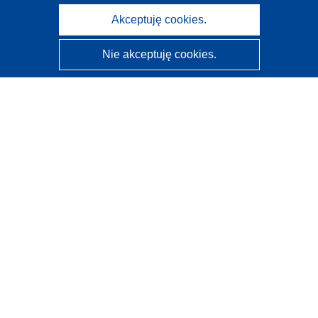
Akceptuję cookies.
Nie akceptuję cookies.
CORDIS - Wyniki badań wspieranych przez UE
Administratorem tej strony internetowej jest
Urząd
Publikacji Unii Europejskiej
Dostępność
Częściowo zautomatyzowana klasyfikacja projektów -
Informacja na temat wyjaśnialności
Kontakt
Skontaktuj się z naszym punktem Help Desk
Często zadawane pytania
(i odpowiedzi)