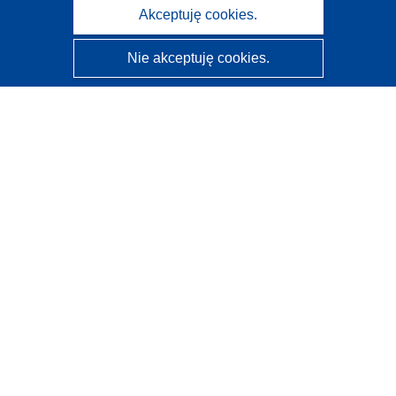
Akceptuję cookies.
Nie akceptuję cookies.
CORDIS - Wyniki badań wspieranych przez UE
Administratorem tej strony internetowej jest
Urząd
Publikacji Unii Europejskiej
Dostępność
Częściowo zautomatyzowana klasyfikacja projektów -
Informacja na temat wyjaśnialności
Kontakt
Skontaktuj się z naszym punktem Help Desk
Często zadawane pytania
(i odpowiedzi)