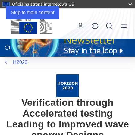
Oficjalna strona internetowa UE
Skip to main content
Menu
(odnośnik
otworzy
CORDIS
się
w
H2020
nowym
oknie)
Verification through
Accelerated testing
Leading to Improved wave