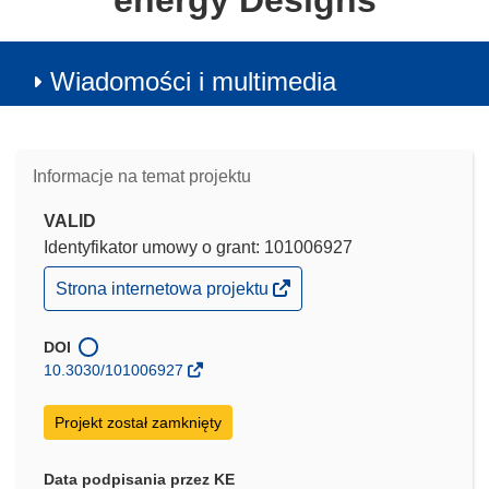
energy Designs
Wiadomości i multimedia
Informacje na temat projektu
VALID
Identyfikator umowy o grant: 101006927
(odnośnik
Strona internetowa projektu
otworzy
się
w
DOI
nowym
10.3030/101006927
oknie)
Projekt został zamknięty
Data podpisania przez KE