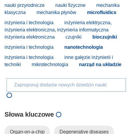
nauki przyrodnicze
nauki fizyczne
mechanika
klasyczna
mechanika płynów
microfluidics
inżynieria i technologia
inżynieria elektryczna,
inżynieria elektroniczna, inżynieria informatyczna
inżynieria elektroniczna
czujniki
bioczujniki
inżynieria i technologia
nanotechnologia
inżynieria i technologia
inne gałęzie inżynierii i
techniki
mikrotechnologia
narząd na układzie
Zaproponuj dodanie nowych dziedzin nauki
Słowa kluczowe
Organ-on-a-chip
Degenerative diseases