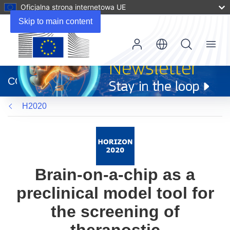
Oficjalna strona internetowa UE
Skip to main content
Menu
(odnośnik
otworzy
CORDIS
się
w
H2020
nowym
oknie)
Brain-on-a-chip as a
preclinical model tool for
the screening of