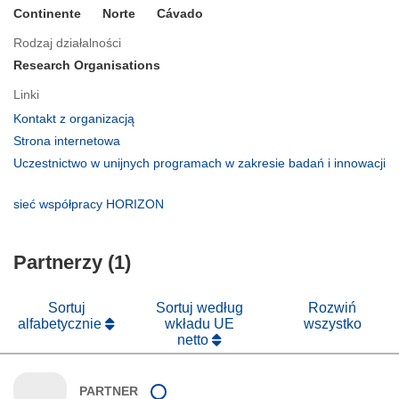
Continente
Norte
Cávado
Rodzaj działalności
Research Organisations
Linki
(odnośnik
Kontakt z organizacją
otworzy
(odnośnik
Strona internetowa
się
otworzy
Uczestnictwo w unijnych programach w zakresie badań i innowacji
w
się
(odnośnik
nowym
w
otworzy
(odnośnik
sieć współpracy HORIZON
oknie)
nowym
się
otworzy
oknie)
w
się
nowym
Partnerzy (1)
w
oknie)
nowym
oknie)
Sortuj
Sortuj według
Rozwiń
alfabetycznie
wkładu UE
wszystko
netto
PARTNER