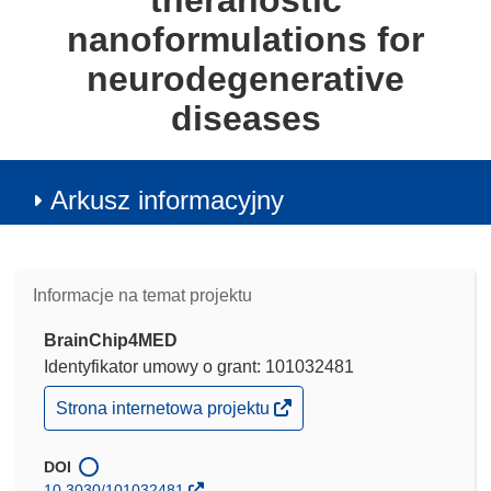
theranostic
nanoformulations for
neurodegenerative
diseases
Arkusz informacyjny
Informacje na temat projektu
BrainChip4MED
Identyfikator umowy o grant: 101032481
(odnośnik
Strona internetowa projektu
otworzy
się
w
DOI
nowym
10.3030/101032481