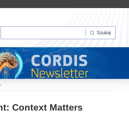
Szukaj
Szukaj
s
t: Context Matters