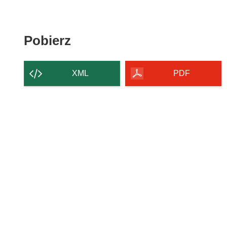
Pobierz
Pobierz
zawartość
strony
XML
PDF