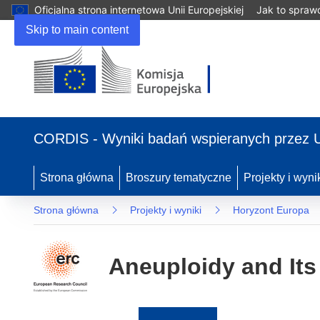
Oficjalna strona internetowa Unii Europejskiej
Jak to spraw
Skip to main content
(odnośnik
otworzy
CORDIS - Wyniki badań wspieranych przez 
się
w
nowym
Strona główna
Broszury tematyczne
Projekty i wyni
oknie)
Strona główna
Projekty i wyniki
Horyzont Europa
Aneuploidy and Its