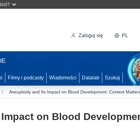
dzić?
Zaloguj się
PL
UE
ki
Filmy i podcasty
Wiadomości
Datalab
Szukaj
Aneuploidy and Its Impact on Blood Development: Context Matter
 Impact on Blood Developmen