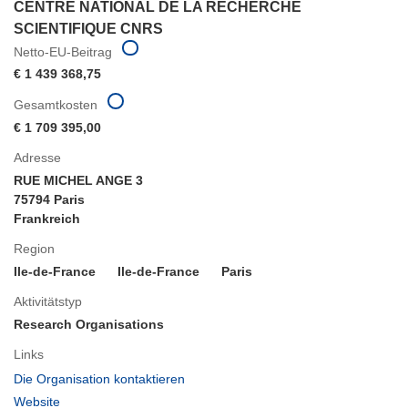
CENTRE NATIONAL DE LA RECHERCHE
SCIENTIFIQUE CNRS
Netto-EU-Beitrag
€ 1 439 368,75
Gesamtkosten
€ 1 709 395,00
Adresse
RUE MICHEL ANGE 3
75794 Paris
Frankreich
Region
Ile-de-France
Ile-de-France
Paris
Aktivitätstyp
Research Organisations
Links
(öffnet
Die Organisation kontaktieren
in
(öffnet
Website