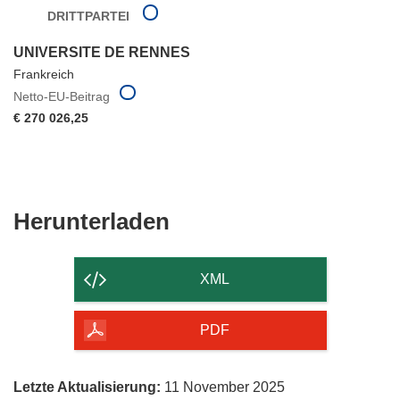
DRITTPARTEI
UNIVERSITE DE RENNES
Frankreich
Netto-EU-Beitrag
€ 270 026,25
Den
Herunterladen
Inhalt
der
XML
Seite
herunterladen
PDF
Letzte Aktualisierung:
11 November 2025