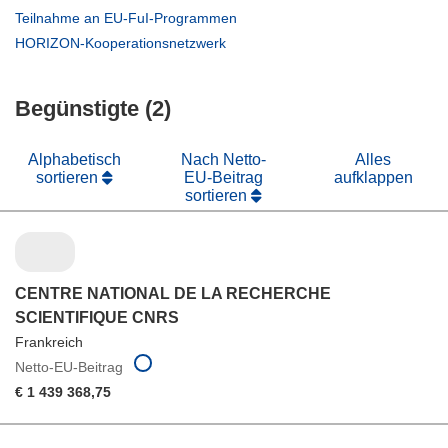
neuem
in
(öffnet
Teilnahme an EU-FuI-Programmen
Fenster)
neuem
in
(öffnet
HORIZON-Kooperationsnetzwerk
Fenster)
neuem
in
Fenster)
neuem
Begünstigte (2)
Fenster)
Alphabetisch
Nach Netto-
Alles
sortieren
EU-Beitrag
aufklappen
sortieren
CENTRE NATIONAL DE LA RECHERCHE
SCIENTIFIQUE CNRS
Frankreich
Netto-EU-Beitrag
€ 1 439 368,75