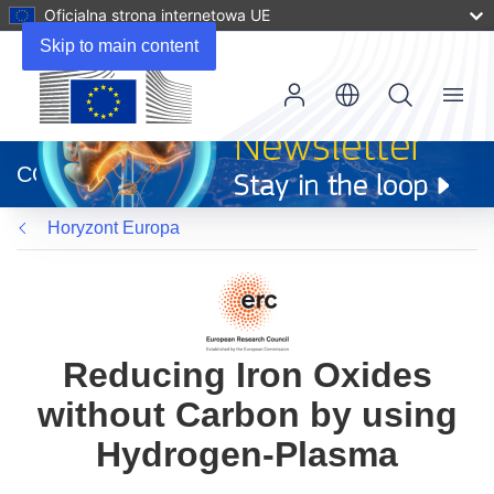
Oficjalna strona internetowa UE
Skip to main content
Menu
(odnośnik
otworzy
CORDIS
się
w
Horyzont Europa
nowym
oknie)
Reducing Iron Oxides
without Carbon by using
Hydrogen-Plasma