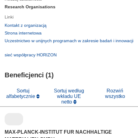
Research Organisations
Linki
(odnośnik
Kontakt z organizacją
otworzy
(odnośnik
Strona internetowa
się
otworzy
Uczestnictwo w unijnych programach w zakresie badań i innowacji
w
się
(odnośnik
nowym
w
otworzy
(odnośnik
sieć współpracy HORIZON
oknie)
nowym
się
otworzy
oknie)
w
się
nowym
Beneficjenci (1)
w
oknie)
nowym
oknie)
Sortuj
Sortuj według
Rozwiń
alfabetycznie
wkładu UE
wszystko
netto
MAX-PLANCK-INSTITUT FUR NACHHALTIGE