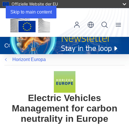
Offizielle Website der EU
Skip to main content
Menu
(öffnet
in
CORDIS
neuem
Fenster)
Horizont Europa
Electric Vehicles
Management for carbon
neutrality in Europe