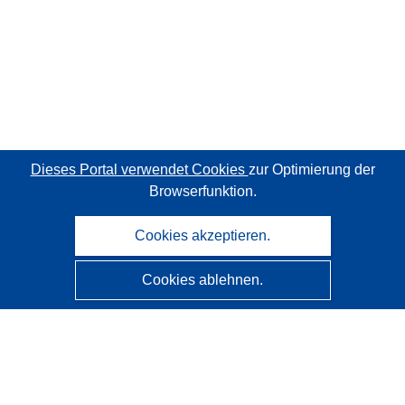
Dieses Portal verwendet Cookies
zur Optimierung der
Browserfunktion.
Cookies akzeptieren.
Cookies ablehnen.
CORDIS - Forschungsergebnisse der EU
Diese Website wird vom
Amt für Veröffentlichungen der
Europäischen Union
verwaltet.