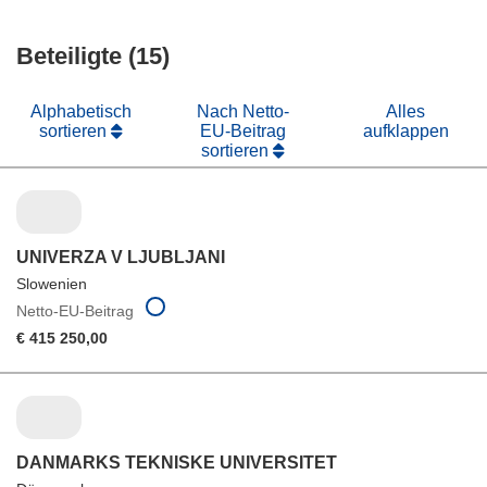
neuem
in
Fenster)
neuem
Beteiligte (15)
Fenster)
Alphabetisch
Nach Netto-
Alles
sortieren
EU-Beitrag
aufklappen
sortieren
UNIVERZA V LJUBLJANI
Slowenien
Netto-EU-Beitrag
€ 415 250,00
DANMARKS TEKNISKE UNIVERSITET