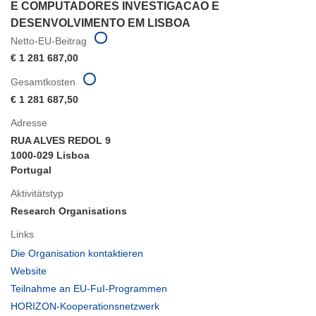
E COMPUTADORES INVESTIGACAO E
DESENVOLVIMENTO EM LISBOA
Netto-EU-Beitrag
€ 1 281 687,00
Gesamtkosten
€ 1 281 687,50
Adresse
RUA ALVES REDOL 9
1000-029 Lisboa
Portugal
Aktivitätstyp
Research Organisations
Links
(öffnet
Die Organisation kontaktieren
in
(öffnet
Website
neuem
in
(öffnet
Teilnahme an EU-FuI-Programmen
Fenster)
neuem
in
(öffnet
HORIZON-Kooperationsnetzwerk
Fenster)