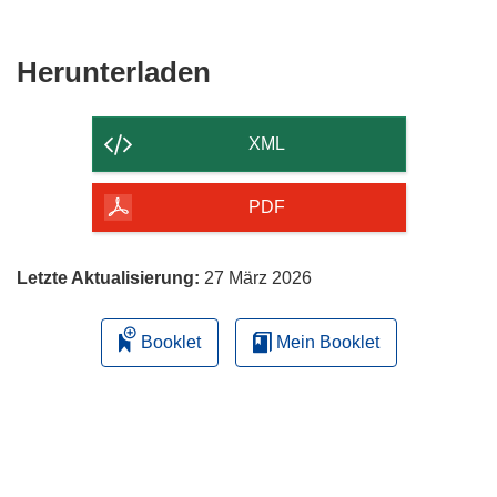
Den
Herunterladen
Inhalt
der
XML
Seite
herunterladen
PDF
Letzte Aktualisierung:
27 März 2026
Booklet
Mein Booklet