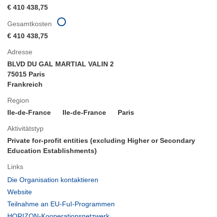
€ 410 438,75
Gesamtkosten
€ 410 438,75
Adresse
BLVD DU GAL MARTIAL VALIN 2
75015 Paris
Frankreich
Region
Ile-de-France
Ile-de-France
Paris
Aktivitätstyp
Private for-profit entities (excluding Higher or Secondary
Education Establishments)
Links
(öffnet
Die Organisation kontaktieren
in
(öffnet
Website
neuem
in
(öffnet
Teilnahme an EU-FuI-Programmen
Fenster)
neuem
in
(öffnet
HORIZON-Kooperationsnetzwerk