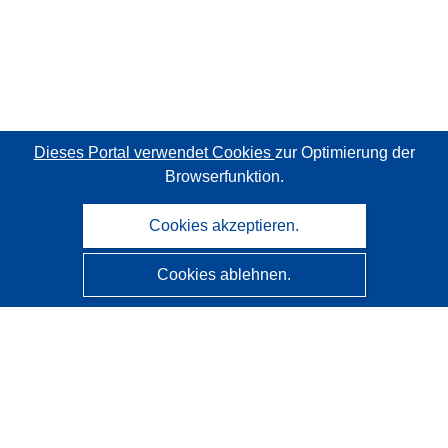
Dieses Portal verwendet Cookies
zur Optimierung der
Browserfunktion.
Cookies akzeptieren.
Cookies ablehnen.
CORDIS - Forschungsergebnisse der EU
Diese Website wird vom
Amt für Veröffentlichungen der
Europäischen Union
verwaltet.
Barrierefreiheit