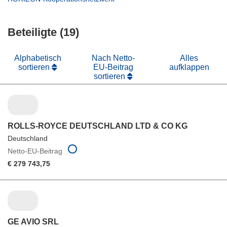
Fenster)
neuem
in
Fenster)
neuem
Beteiligte (19)
Fenster)
Alphabetisch
Nach Netto-
Alles
sortieren
EU-Beitrag
aufklappen
sortieren
ROLLS-ROYCE DEUTSCHLAND LTD & CO KG
Deutschland
Netto-EU-Beitrag
€ 279 743,75
GE AVIO SRL