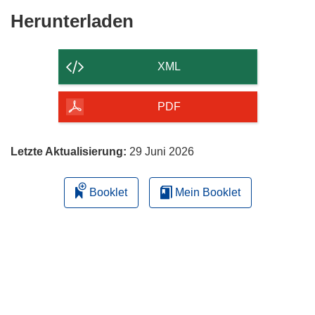
Den
Herunterladen
Inhalt
der
XML
Seite
herunterladen
PDF
Letzte Aktualisierung:
29 Juni 2026
Booklet
Mein Booklet