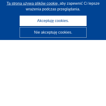
Ta strona używa plików cookie,
aby zapewnić Ci lepsze
wrażenia podczas przeglądania.
Akceptuję cookies.
Nie akceptuję cookies.
CORDIS - Wyniki badań wspieranych przez UE
Administratorem tej strony internetowej jest
Urząd
Publikacji Unii Europejskiej
Dostępność
Częściowo zautomatyzowana klasyfikacja projektów -
Informacja na temat wyjaśnialności
Kontakt