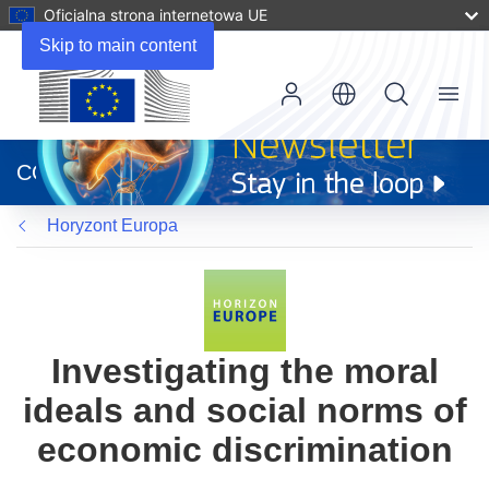
Oficjalna strona internetowa UE
Skip to main content
Menu
(odnośnik
otworzy
CORDIS
się
w
Horyzont Europa
nowym
oknie)
Investigating the moral
ideals and social norms of
economic discrimination