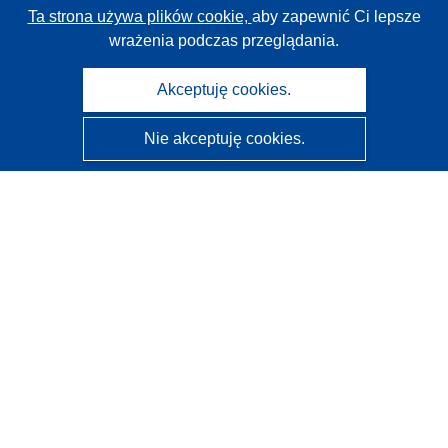
Ta strona używa plików cookie,
aby zapewnić Ci lepsze
wrażenia podczas przeglądania.
Akceptuję cookies.
Nie akceptuję cookies.
CORDIS - Wyniki badań wspieranych przez UE
Administratorem tej strony internetowej jest
Urząd
Publikacji Unii Europejskiej
Dostępność
Częściowo zautomatyzowana klasyfikacja projektów -
Informacja na temat wyjaśnialności
Kontakt