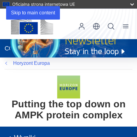
Oficjalna strona internetowa UE
Skip to main content
Menu
(odnośnik
otworzy
CORDIS
się
w
Horyzont Europa
nowym
oknie)
Putting the top down on
AMPK protein complex