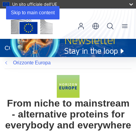
Un sito ufficiale dell’UE
Skip to main content
Menu
(si
apre
CORDIS
in
una
Orizzonte Europa
nuova
finestra)
From niche to mainstream
- alternative proteins for
everybody and everywhere