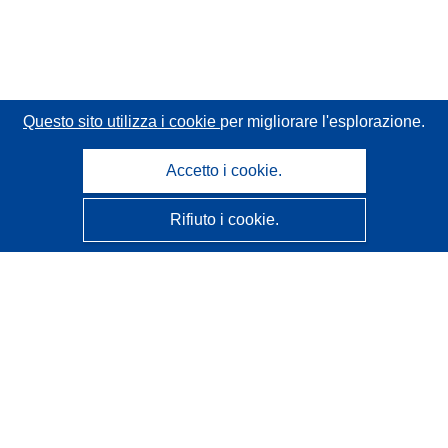
Questo sito utilizza i cookie
per migliorare l'esplorazione.
Accetto i cookie.
Rifiuto i cookie.
CORDIS - Risultati della ricerca dell’UE
Questo sito web è gestito dall'
Ufficio delle pubblicazioni
dell'Unione europea
Accessibilità
Classificazione semi-automatica dei progetti - Informativa
sulla spiegabilità