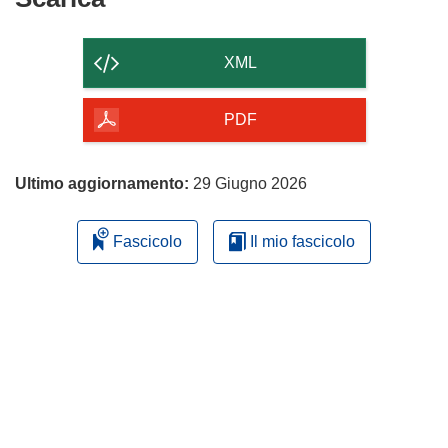
il
contenuto
XML
della
pagina
PDF
Ultimo aggiornamento:
29 Giugno 2026
Fascicolo
Il mio fascicolo