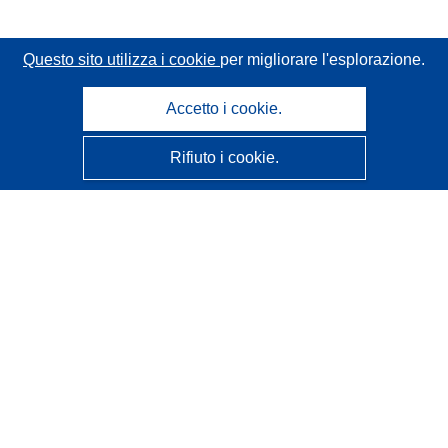
Questo sito utilizza i cookie
per migliorare l'esplorazione.
Accetto i cookie.
Rifiuto i cookie.
CORDIS - Risultati della ricerca dell’UE
Questo sito web è gestito dall'
Ufficio delle pubblicazioni
dell'Unione europea
Accessibilità
Classificazione semi-automatica dei progetti - Informativa
sulla spiegabilità
Contattaci