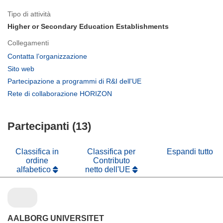
Tipo di attività
Higher or Secondary Education Establishments
Collegamenti
(si
Contatta l’organizzazione
apre
(si
Sito web
in
apre
(si
Partecipazione a programmi di R&I dell'UE
una
in
apre
(si
Rete di collaborazione HORIZON
nuova
una
in
apre
finestra)
nuova
una
in
finestra)
nuova
Partecipanti (13)
una
finestra)
nuova
finestra)
Classifica in
Classifica per
Espandi tutto
ordine
Contributo
alfabetico
netto dell'UE
AALBORG UNIVERSITET