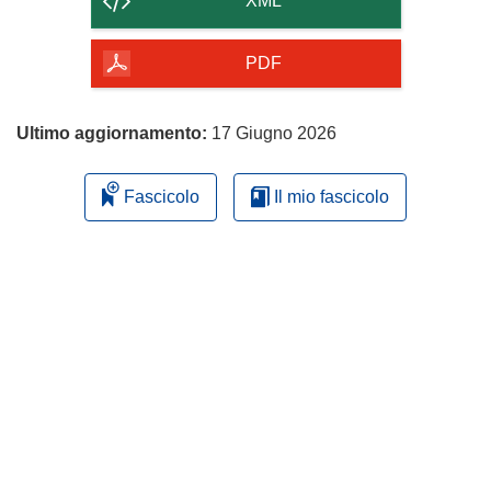
XML
della
pagina
PDF
Ultimo aggiornamento:
17 Giugno 2026
Fascicolo
Il mio fascicolo