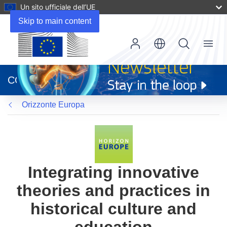
Un sito ufficiale dell’UE
Skip to main content
Menu
(si
apre
CORDIS
in
una
Orizzonte Europa
nuova
finestra)
Integrating innovative
theories and practices in
historical culture and