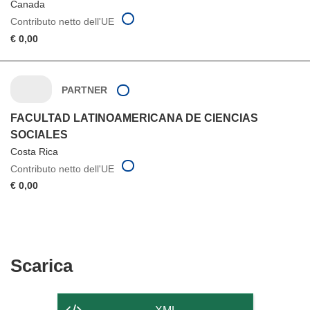
Canada
Contributo netto dell'UE
€ 0,00
PARTNER
FACULTAD LATINOAMERICANA DE CIENCIAS
SOCIALES
Costa Rica
Contributo netto dell'UE
€ 0,00
Scarica
Scarica
il
contenuto