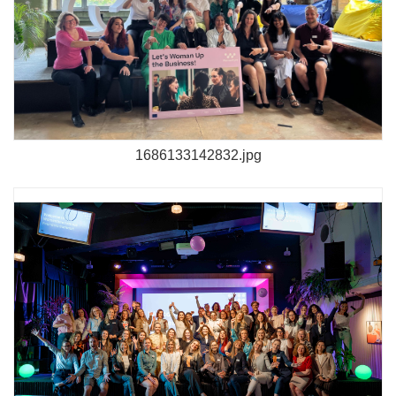
1686133142832.jpg