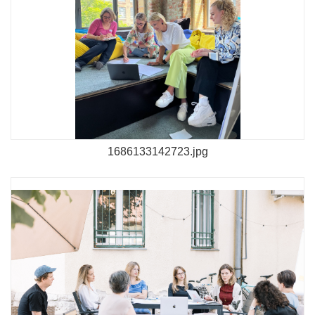
1686133142723.jpg