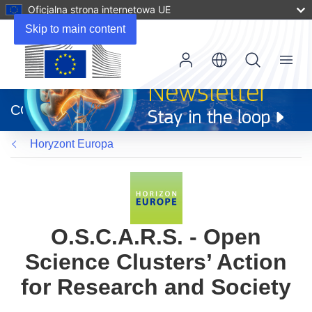
Oficjalna strona internetowa UE
Skip to main content
Menu
(odnośnik
otworzy
CORDIS
się
w
Horyzont Europa
nowym
oknie)
O.S.C.A.R.S. - Open
Science Clusters’ Action
for Research and Society