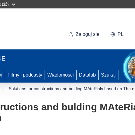
dzić?
Zaloguj się
PL
UE
ki
Filmy i podcasty
Wiadomości
Datalab
Szukaj
Solutions for constructions and bulding MAteRials based on The
tructions and bulding MAteRi
n