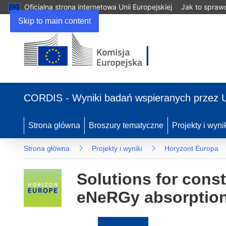
Oficjalna strona internetowa Unii Europejskiej
Jak to spraw
Skip to main content
(odnośnik
otworzy
CORDIS - Wyniki badań wspieranych przez 
się
w
nowym
Strona główna
Broszury tematyczne
Projekty i wyni
oknie)
Strona główna
Projekty i wyniki
Horyzont Europa
Solutions for cons
eNeRGy absorptio