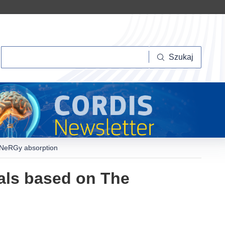
Szukaj
Szukaj
 eNeRGy absorption
als based on The