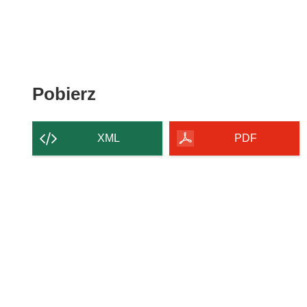
Pobierz
Pobierz
zawartość
strony
XML
PDF