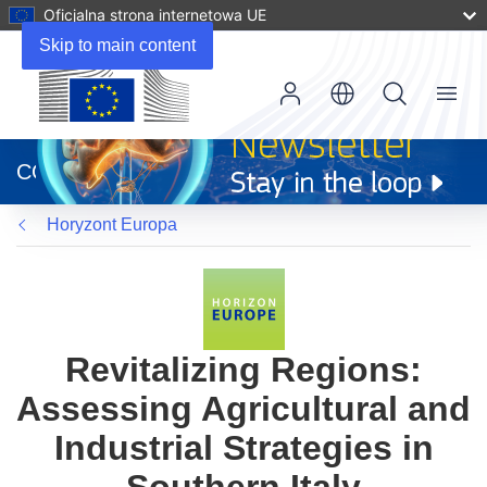
Oficjalna strona internetowa UE
Skip to main content
Menu
(odnośnik
otworzy
CORDIS
się
w
Horyzont Europa
nowym
oknie)
Revitalizing Regions:
Assessing Agricultural and
Industrial Strategies in