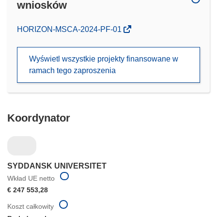
wniosków
(odnośnik
HORIZON-MSCA-2024-PF-01
otworzy
się
Wyświetl wszystkie projekty finansowane w
w
ramach tego zaproszenia
nowym
oknie)
Koordynator
SYDDANSK UNIVERSITET
Wkład UE netto
€ 247 553,28
Koszt całkowity