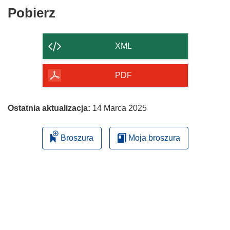
oknie)
nowym
Pobierz
Pobierz
oknie)
zawartość
strony
XML
PDF
Ostatnia aktualizacja:
14 Marca 2025
Broszura
Moja broszura