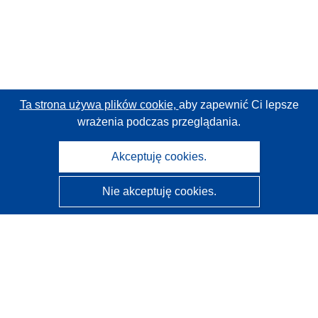
Ta strona używa plików cookie,
aby zapewnić Ci lepsze
wrażenia podczas przeglądania.
Akceptuję cookies.
Nie akceptuję cookies.
CORDIS - Wyniki badań wspieranych przez UE
Administratorem tej strony internetowej jest
Urząd
Publikacji Unii Europejskiej
Dostępność