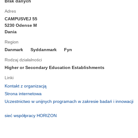
Brak danych
Adres
CAMPUSVEJ 55
5230 Odense M
Dania
Region
Danmark
Syddanmark
Fyn
Rodzaj działalności
Higher or Secondary Education Establishments
Linki
(odnośnik
Kontakt z organizacją
otworzy
(odnośnik
Strona internetowa
się
otworzy
Uczestnictwo w unijnych programach w zakresie badań i innowacji
w
się
(odnośnik
nowym
w
otworzy
(odnośnik
sieć współpracy HORIZON
oknie)
nowym
się
otworzy
oknie)
w
się
nowym
w