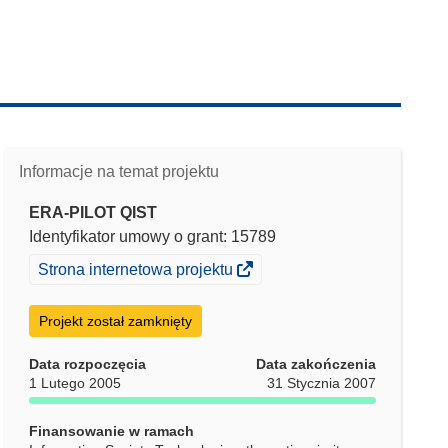
Informacje na temat projektu
ERA-PILOT QIST
Identyfikator umowy o grant: 15789
(odnośnik
Strona internetowa projektu
otworzy
się
w
Projekt został zamknięty
nowym
oknie)
Data rozpoczęcia
Data zakończenia
1 Lutego 2005
31 Stycznia 2007
Finansowanie w ramach