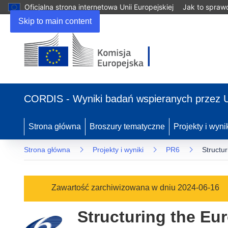
Oficjalna strona internetowa Unii Europejskiej
Jak to spraw
Skip to main content
(odnośnik
otworzy
CORDIS - Wyniki badań wspieranych przez 
się
w
nowym
Strona główna
Broszury tematyczne
Projekty i wyni
oknie)
Strona główna
Projekty i wyniki
PR6
Structu
Zawartość zarchiwizowana w dniu 2024-06-16
Structuring the E