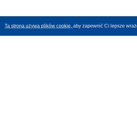
Ta strona używa plików cookie,
aby zapewnić Ci lepsze wraż
CORDIS - Wyniki badań wspieranych przez UE
Administratorem tej strony internetowej jest
Urząd
Publikacji Unii Europejskiej
Dostępność
Częściowo zautomatyzowana klasyfikacja projektów -
Informacja na temat wyjaśnialności