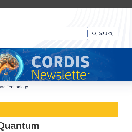
Szukaj
Szukaj
 and Technology
n Quantum