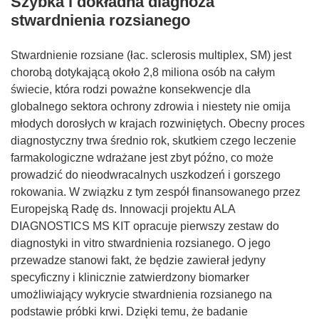
Szybka i dokładna diagnoza
stwardnienia rozsianego
Stwardnienie rozsiane (łac. sclerosis multiplex, SM) jest
chorobą dotykającą około 2,8 miliona osób na całym
świecie, która rodzi poważne konsekwencje dla
globalnego sektora ochrony zdrowia i niestety nie omija
młodych dorosłych w krajach rozwiniętych. Obecny proces
diagnostyczny trwa średnio rok, skutkiem czego leczenie
farmakologiczne wdrażane jest zbyt późno, co może
prowadzić do nieodwracalnych uszkodzeń i gorszego
rokowania. W związku z tym zespół finansowanego przez
Europejską Radę ds. Innowacji projektu ALA
DIAGNOSTICS MS KIT opracuje pierwszy zestaw do
diagnostyki in vitro stwardnienia rozsianego. O jego
przewadze stanowi fakt, że będzie zawierał jedyny
specyficzny i klinicznie zatwierdzony biomarker
umożliwiający wykrycie stwardnienia rozsianego na
podstawie próbki krwi. Dzięki temu, że badanie