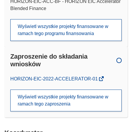
HORIZON-EIC-ACC-BF - HORIZON EIC Accelerator
Blended Finance
Wyświetl wszystkie projekty finansowane w
ramach tego programu finansowania
Zaproszenie do składania
wniosków
(odnośnik
HORIZON-EIC-2022-ACCELERATOR-01
otworzy
się
Wyświetl wszystkie projekty finansowane w
w
ramach tego zaproszenia
nowym
oknie)