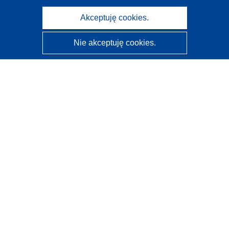
Akceptuję cookies.
Nie akceptuję cookies.
CORDIS - Wyniki badań wspieranych przez UE
Administratorem tej strony internetowej jest
Urząd
Publikacji Unii Europejskiej
Dostępność
Częściowo zautomatyzowana klasyfikacja projektów -
Informacja na temat wyjaśnialności
Kontakt
Skontaktuj się z naszym punktem Help Desk