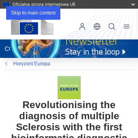
Oficjalna strona internetowa UE
Skip to main content
Menu
(odnośnik
otworzy
CORDIS
się
w
Horyzont Europa
nowym
oknie)
Revolutionising the
diagnosis of multiple
Sclerosis with the first