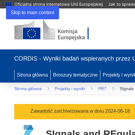
Oficjalna strona internetowa Unii Europejskiej
Jak to spraw
Skip to main content
(odnośnik
otworzy
CORDIS - Wyniki badań wspieranych przez 
się
w
nowym
Strona główna
Broszury tematyczne
Projekty i wyni
oknie)
Strona główna
Projekty i wyniki
PR7
SIgnals
Zawartość zarchiwizowana w dniu 2024-06-18
SIgnals and REgula