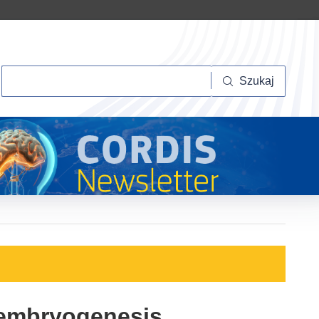
Szukaj
Szukaj
t embryogenesis