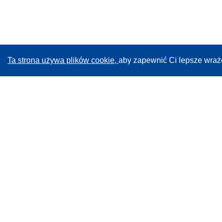
Ta strona używa plików cookie,
aby zapewnić Ci lepsze wraż
CORDIS - Wyniki badań wspieranych przez UE
Administratorem tej strony internetowej jest
Urząd
Publikacji Unii Europejskiej
Dostępność
Częściowo zautomatyzowana klasyfikacja projektów -
Informacja na temat wyjaśnialności