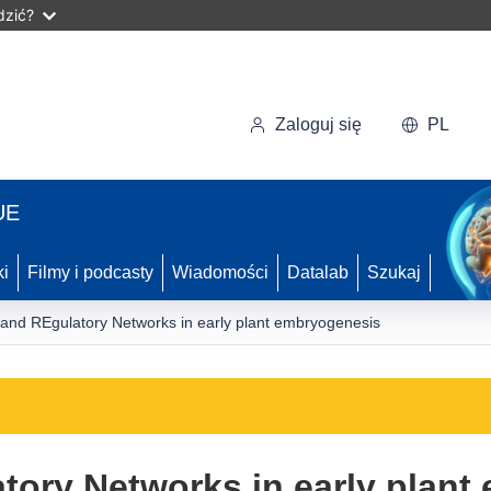
dzić?
Zaloguj się
PL
UE
ki
Filmy i podcasty
Wiadomości
Datalab
Szukaj
 and REgulatory Networks in early plant embryogenesis
tory Networks in early plan