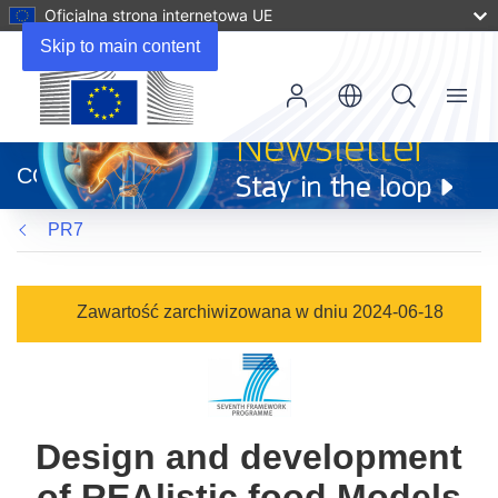
Oficjalna strona internetowa UE
Skip to main content
Menu
(odnośnik
otworzy
CORDIS
się
w
PR7
nowym
oknie)
Zawartość zarchiwizowana w dniu 2024-06-18
Design and development
of REAlistic food Models