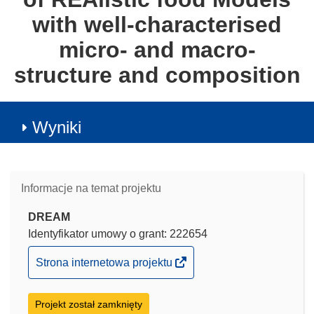
with well-characterised
micro- and macro-
structure and composition
Wyniki
Informacje na temat projektu
DREAM
Identyfikator umowy o grant: 222654
(odnośnik
Strona internetowa projektu
otworzy
się
Projekt został zamknięty
w