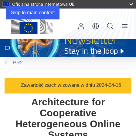
Oficjalna strona internetowa UE
Skip to main content
Menu
(odnośnik
otworzy
CORDIS
się
w
PR2
nowym
oknie)
Zawartość zarchiwizowana w dniu 2024-04-16
Architecture for
Cooperative
Heterogeneous Online
Systems