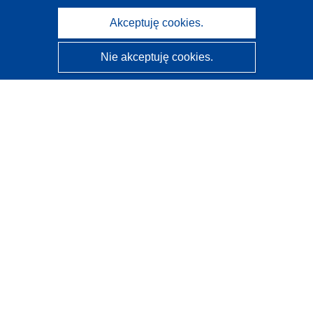
Akceptuję cookies.
Nie akceptuję cookies.
CORDIS - Wyniki badań wspieranych przez UE
Administratorem tej strony internetowej jest
Urząd
Publikacji Unii Europejskiej
Dostępność
Częściowo zautomatyzowana klasyfikacja projektów -
Informacja na temat wyjaśnialności
Kontakt
Skontaktuj się z naszym punktem Help Desk
Często zadawane pytania
(i odpowiedzi)