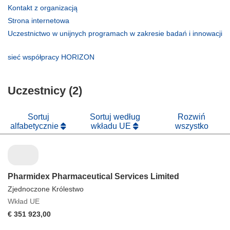
(odnośnik
Kontakt z organizacją
otworzy
(odnośnik
Strona internetowa
się
otworzy
Uczestnictwo w unijnych programach w zakresie badań i innowacji
w
się
(odnośnik
nowym
w
otworzy
(odnośnik
sieć współpracy HORIZON
oknie)
nowym
się
otworzy
oknie)
w
się
nowym
Uczestnicy (2)
w
oknie)
nowym
oknie)
Sortuj
Sortuj według
Rozwiń
alfabetycznie
wkładu UE
wszystko
Pharmidex Pharmaceutical Services Limited
Zjednoczone Królestwo
Wkład UE
€ 351 923,00