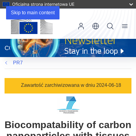
Oficjalna strona internetowa UE
Skip to main content
Menu
(odnośnik
otworzy
CORDIS
się
w
PR7
nowym
oknie)
Zawartość zarchiwizowana w dniu 2024-06-18
Biocompatability of carbon
nanoparticles with tissues