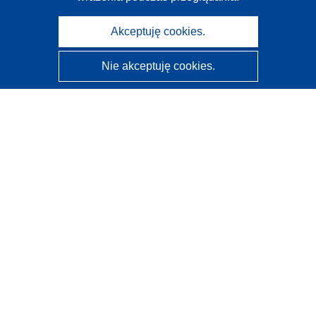
Akceptuję cookies.
Nie akceptuję cookies.
CORDIS - Wyniki badań wspieranych przez UE
Administratorem tej strony internetowej jest
Urząd
Publikacji Unii Europejskiej
Dostępność
Częściowo zautomatyzowana klasyfikacja projektów -
Informacja na temat wyjaśnialności
Kontakt
Skontaktuj się z naszym punktem Help Desk